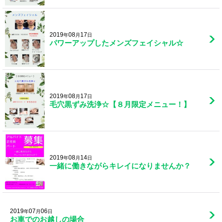
2019
08
17
年
月
日
パワーアップしたメンズフェイシャル☆
2019
08
17
年
月
日
毛穴黒ずみ洗浄☆【８月限定メニュー！】
2019
08
14
年
月
日
一緒に働きながらキレイになりませんか？
2019
07
06
年
月
日
お車でのお越しの場合