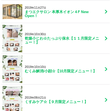
2019
11
27
年
月
日
まつエクサロン 本厚木イオン４F New
Open！
2019
10
30
年
月
日
乾燥小じわ☆たっぷり保水【１１月限定メニ
ュー！】
2019
10
10
年
月
日
むくみ解消/小顔☆【10月限定メニュー！】
2019
09
21
年
月
日
くすみケア☆【９月限定メニュー！】