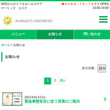
30代からのトータルヘルスケア
☎０４６３－７２－７５５５
OPEN
10:00-20:00
マーリィズ エステ
メニュー
お知らせ
問い合わせ
ホーム
>
お知らせ
お知らせ
表示件数 :
1
2
次
»
2021
01
12
年
月
日
緊急事態宣言に従う営業のご案内