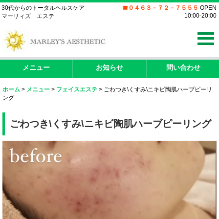
30代からのトータルヘルスケア
☎０４６３－７２－７５５５
OPEN
10:00-20:00
マーリィズ エステ
メニュー
お知らせ
問い合わせ
ホーム
>
メニュー
>
フェイスエステ
>
ごわつき\くすみ\ニキビ陶肌ハーブピーリ
ング
ごわつき\くすみ\ニキビ陶肌ハーブピーリング